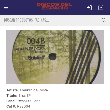
Iniciar
Carrit
sesión
Ir
directamente
al contenido
Artista:
Franklin de Costa
Titulo:
Bliss EP
Label:
Resolute Label
Cat #:
RES004