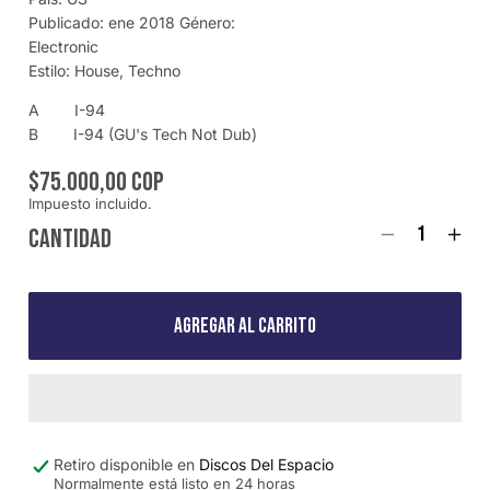
Publicado: ene 2018 Género:
Electronic
Estilo: House, Techno
A I-94
B I-94 (GU's Tech Not Dub)
PRECIO
$75.000,00 COP
Impuesto incluido.
HABITUAL
Cantidad
Reducir
Aum
cantidad
cant
para
para
(Usado
(Us
Agregar al carrito
vg)
vg)
G.U.
G.U
&amp;
&am
Sean
Sea
Haley
Hal
–
–
I-
I-
Retiro disponible en
Discos Del Espacio
94
94
Normalmente está listo en 24 horas