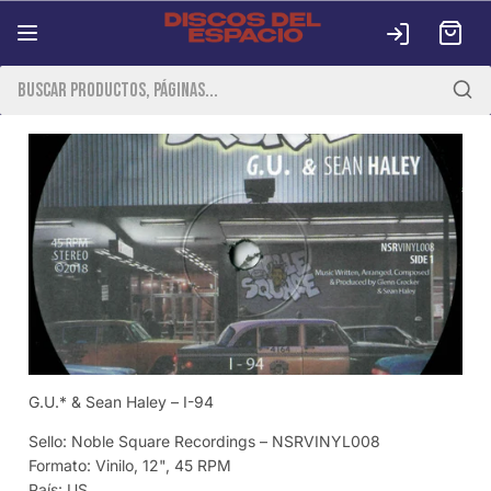
Iniciar
Carrit
sesión
Ir
directamente
al contenido
G.U.* & Sean Haley – I-94
Sello: Noble Square Recordings – NSRVINYL008
Formato: Vinilo, 12", 45 RPM
País: US